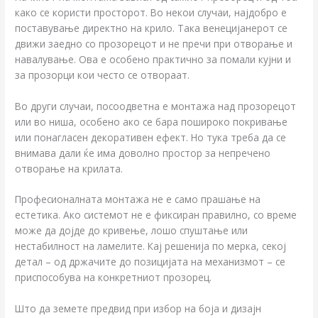
како се користи просторот. Во некои случаи, најдобро е
поставување директно на крило. Така венецијанерот се
движи заедно со прозорецот и не пречи при отворање и
навалување. Ова е особено практично за помали кујни и
за прозорци кои често се отвораат.
Во други случаи, посоодветна е монтажа над прозорецот
или во ниша, особено ако се бара пошироко покривање
или понагласен декоративен ефект. Но тука треба да се
внимава дали ќе има доволно простор за непречено
отворање на крилата.
Професионалната монтажа не е само прашање на
естетика. Ако системот не е фиксиран правилно, со време
може да дојде до кривење, лошо спуштање или
нестабилност на ламелите. Кај решенија по мерка, секој
детал – од држачите до позицијата на механизмот – се
приспособува на конкретниот прозорец.
Што да земете предвид при избор на боја и дизајн