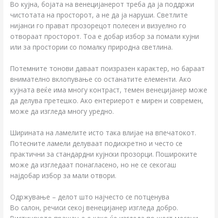
Во кујна, бојата на венецијанерот треба да ја поддржи
чистотата на просторот, а не да ја наруши. Светлите
нијанси го прават прозорецот полесен и визуелно го
отвораат просторот. Тоа е добар избор за помали кујни
или за простории со помалку природна светлина.
Потемните тонови даваат поизразен карактер, но бараат
внимателно вклопување со останатите елементи. Ако
кујната веќе има многу контраст, темен венецијанер може
да делува претешко. Ако ентериерот е мирен и современ,
може да изгледа многу уредно.
Ширината на ламелите исто така влијае на впечатокот.
Потесните ламели делуваат подискретно и често се
практични за стандардни кујнски прозорци. Пошироките
може да изгледаат понагласено, но не се секогаш
најдобар избор за мали отвори.
Одржување – делот што најчесто се потценува
Во салон, речиси секој венецијанер изгледа добро.