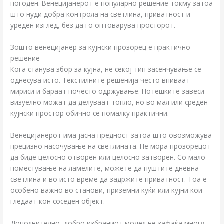
погоден. Венецијанерот е популарно решение токму затоа
што нуди добра контрола на светлина, приватност и
уреден изглед, без да го оптоварува просторот.
Зошто венецијанер за кујнски прозорец е практично
решение
Кога станува збор за кујна, не секој тип засенчување се
однесува исто. Текстилните решенија често впиваат
мириси и бараат почесто одржување. Потешките завеси
визуелно можат да делуваат топло, но во мал или среден
кујнски простор обично се помалку практични.
Венецијанерот има јасна предност затоа што овозможува
прецизно насочување на светлината. Не мора прозорецот
да биде целосно отворен или целосно затворен. Со мало
поместување на ламелите, можете да пуштите дневна
светлина и во исто време да задржите приватност. Тоа е
особено важно во станови, приземни куќи или кујни кои
гледаат кон соседен објект.
Дополнително, добро избраниот модел не зафаќа многу