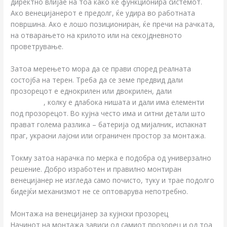
директно влијае на тоа како ќе функционира системот.
Ако венецијанерот е предолг, ќе удира во работната
површина. Ако е лошо позициониран, ќе пречи на рачката,
на отварањето на крилото или на секојдневното
проветрување.
Затоа мерењето мора да се прави според реалната
состојба на терен. Треба да се земе предвид дали
прозорецот е еднокрилен или двокрилен, дали
има
комарник
, колку е длабока нишата и дали има елементи
под прозорецот. Во кујна често има и ситни детали што
прават голема разлика – батерија од мијалник, испакнат
праг, украсни лајсни или ограничен простор за монтажа.
Токму затоа нарачка по мерка е подобра од универзално
решение. Добро изработен и правилно монтиран
венецијанер не изгледа само почисто, туку и трае подолго
бидејќи механизмот не се оптоварува непотребно.
Монтажа на венецијанер за кујнски прозорец
Начинот на монтажа зависи од самиот прозорец и од тоа