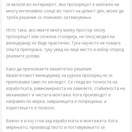
се вклопи во ентериерот. Ако прозорецот е изложен на
многу интензивно сонце во текот на целиот ден, може да
треба решение со поинакво затемнување.
Исто така, ако имате многу малку простор околу
прозорецот или сложена столарија, не секој модел на
венецијанер ќе биде практичен. Тука најчесто не помага
општа препорака, туку увид на лице место и избор според
реалните услови.
Како да препознаете квалитетно решение
Квалитетниот венецијанер за кујнски прозорец не се
препознава само по изгледот. Се гледа во точноста на
изработката, рамномерноста на ламелите, стабилноста на
механизмот и чистата монтажа. Кога производот е
направен по мерка, завршницата е попрецизна, а
користењето е полесно.
Важно е и кој стои зад изработката и монтажата. Кога
мерењето, производството и поставувањето се