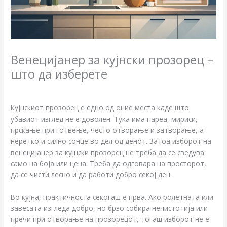
Венецијанер за кујнски прозорец –
што да изберете
/
Блог
/ By
Кујнскиот прозорец е едно од оние места каде што
убавиот изглед не е доволен. Тука има пареа, мириси,
прскање при готвење, често отворање и затворање, а
неретко и силно сонце во дел од денот. Затоа изборот на
венецијанер за кујнски прозорец не треба да се сведува
само на боја или цена. Треба да одговара на просторот,
да се чисти лесно и да работи добро секој ден.
Во кујна, практичноста секогаш е прва. Ако ролетната или
завесата изгледа добро, но брзо собира нечистотија или
пречи при отворање на прозорецот, тогаш изборот не е