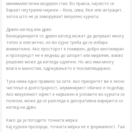
минималистички модерен стил. Во пракса, најчесто се
бараат неутрални нијанси – бела, сива, беж или антрацит,
затоа што не ја заморуваат визуелно кујната.
Дрвен изглед или дрво
Венецијанерите со дрвен изглед можат да делуваат многу
топло и елегантно, но во кујна треба да се избира
внимателно. Ако просторот е помирен, добро вентилиран
и прозорецот не е веднаш до шпорет или мијалник, вакво
решение може да изгледа одлично. Но ако има многу
влага и маснотии, одржувањето е покомплицирано.
Тука нема едно правило за сите. Ако приоритет ви е лесно
чистење и долготрајност, алуминиумот обично е подобар.
Ако визуелниот ефект е најважен и условите во кујната се
полесни, може да се разгледа и декоративна варијанта со
изглед на дрво.
Како да ја погодите точната мерка
Кај кујнски прозорци, точната мерка не е формалност. Таа