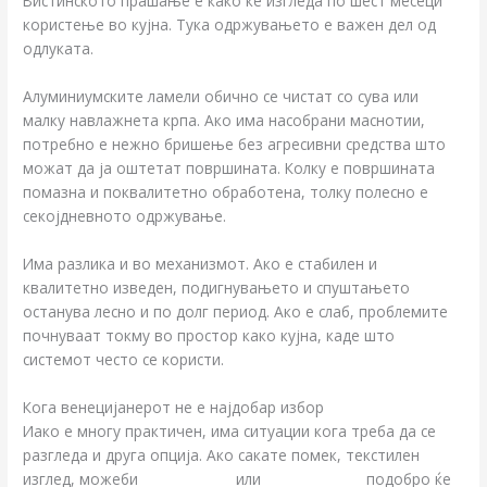
Вистинското прашање е како ќе изгледа по шест месеци
користење во кујна. Тука одржувањето е важен дел од
одлуката.
Алуминиумските ламели обично се чистат со сува или
малку навлажнета крпа. Ако има насобрани маснотии,
потребно е нежно бришење без агресивни средства што
можат да ја оштетат површината. Колку е површината
помазна и поквалитетно обработена, толку полесно е
секојдневното одржување.
Има разлика и во механизмот. Ако е стабилен и
квалитетно изведен, подигнувањето и спуштањето
останува лесно и по долг период. Ако е слаб, проблемите
почнуваат токму во простор како кујна, каде што
системот често се користи.
Кога венецијанерот не е најдобар избор
Иако е многу практичен, има ситуации кога треба да се
разгледа и друга опција. Ако сакате помек, текстилен
изглед, можеби
роло завеса
или
зебра систем
подобро ќе