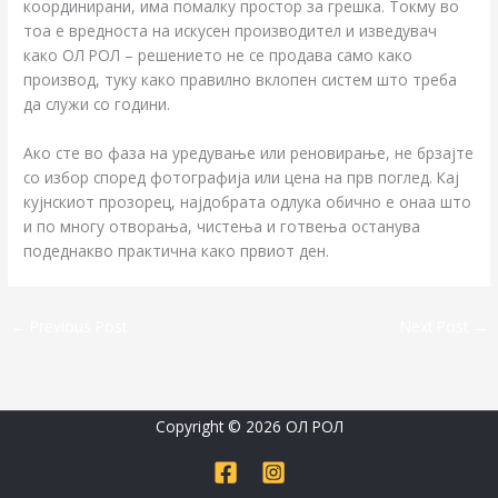
координирани, има помалку простор за грешка. Токму во
тоа е вредноста на искусен производител и изведувач
како ОЛ РОЛ – решението не се продава само како
производ, туку како правилно вклопен систем што треба
да служи со години.
Ако сте во фаза на уредување или реновирање, не брзајте
со избор според фотографија или цена на прв поглед. Кај
кујнскиот прозорец, најдобрата одлука обично е онаа што
и по многу отворања, чистења и готвења останува
подеднакво практична како првиот ден.
←
Previous Post
Next Post
→
Copyright © 2026 ОЛ РОЛ