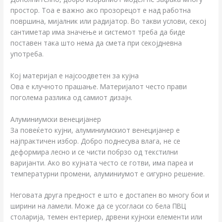
простор. Тоа е важно ако прозорецот е над работна
површина, мијалник или радијатор. Во такви услови, секој
сантиметар има значење и системот треба да биде
поставен така што нема да смета при секојдневна
употреба.
Кој материјал е најсоодветен за кујна
Ова е клучното прашање. Материјалот често прави
поголема разлика од самиот дизајн.
Алуминиумски венецијанер
За повеќето кујни, алуминиумскиот венецијанер е
најпрактичен избор. Добро поднесува влага, не се
деформира лесно и се чисти побрзо од текстилни
варијанти. Ако во кујната често се готви, има пареа и
температурни промени, алуминиумот е сигурно решение.
Неговата друга предност е што е достапен во многу бои и
ширини на ламели. Може да се усогласи со бела ПВЦ
столарија, темен ентериер, дрвени кујнски елементи или