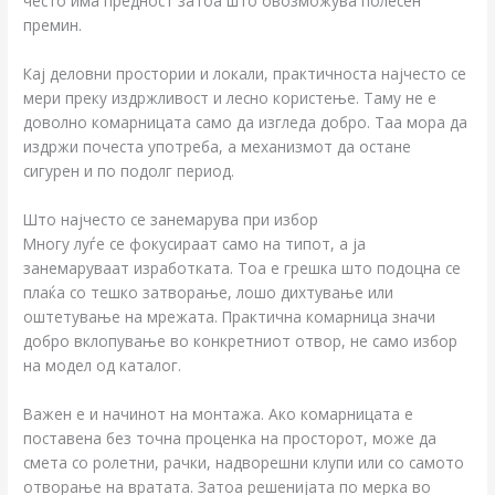
често има предност затоа што овозможува полесен
премин.
Кај деловни простории и локали, практичноста најчесто се
мери преку издржливост и лесно користење. Таму не е
доволно комарницата само да изгледа добро. Таа мора да
издржи почеста употреба, а механизмот да остане
сигурен и по подолг период.
Што најчесто се занемарува при избор
Многу луѓе се фокусираат само на типот, а ја
занемаруваат изработката. Тоа е грешка што подоцна се
плаќа со тешко затворање, лошо дихтување или
оштетување на мрежата. Практична комарница значи
добро вклопување во конкретниот отвор, не само избор
на модел од каталог.
Важен е и начинот на монтажа. Ако комарницата е
поставена без точна проценка на просторот, може да
смета со ролетни, рачки, надворешни клупи или со самото
отворање на вратата. Затоа решенијата по мерка во