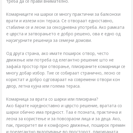
треба да се прави внимателно.
Комарниците на шарки се многу практични за балконски
врати и излези кон тераса. Се отвораат едноставно,
стабилни се и лесни за секојдневна употреба. Ако рамката
е цврста и затворањето е добро решено, ова е едно од
најсигурните решенија за семејни домови.
Од друга страна, ако имате поширок отвор, често
движење или потреба од елегантно решение што не
зафаќа простор при отворање, плисираните комарници се
многу добар избор. Тие се собираат странично, лесно се
користат и добро одговараат на современи отвори кон
двор, летна кујна или голема тераса.
Комарница за врата со шарки или плисирана?
Ако барате наједноставно и цврсто решение, вратата со
шарки обично има предност. Таа е позната, практична и
лесна за користење и за повозрасни лица и за деца. Ако,
пак, приоритет ви е комфорно движење, поширок премин
и поелегантно вклопување во просторот, плисираната