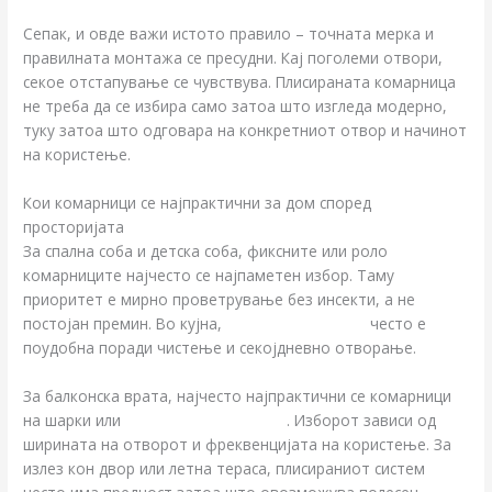
Сепак, и овде важи истото правило – точната мерка и
правилната монтажа се пресудни. Кај поголеми отвори,
секое отстапување се чувствува. Плисираната комарница
не треба да се избира само затоа што изгледа модерно,
туку затоа што одговара на конкретниот отвор и начинот
на користење.
Кои комарници се најпрактични за дом според
просторијата
За спална соба и детска соба, фиксните или роло
комарниците најчесто се најпаметен избор. Таму
приоритет е мирно проветрување без инсекти, а не
постојан премин. Во кујна,
роло комарницата
често е
поудобна поради чистење и секојдневно отворање.
За балконска врата, најчесто најпрактични се комарници
на шарки или
плисирани комарници
. Изборот зависи од
ширината на отворот и фреквенцијата на користење. За
излез кон двор или летна тераса, плисираниот систем