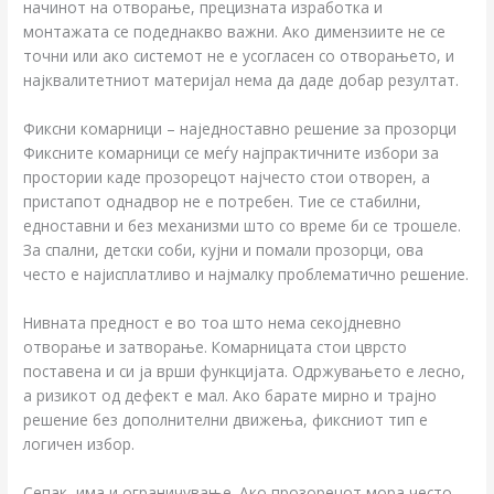
начинот на отворање, прецизната изработка и
монтажата се подеднакво важни. Ако димензиите не се
точни или ако системот не е усогласен со отворањето, и
најквалитетниот материјал нема да даде добар резултат.
Фиксни комарници – наједноставно решение за прозорци
Фиксните комарници се меѓу најпрактичните избори за
простории каде прозорецот најчесто стои отворен, а
пристапот однадвор не е потребен. Тие се стабилни,
едноставни и без механизми што со време би се трошеле.
За спални, детски соби, кујни и помали прозорци, ова
често е најисплатливо и најмалку проблематично решение.
Нивната предност е во тоа што нема секојдневно
отворање и затворање. Комарницата стои цврсто
поставена и си ја врши функцијата. Одржувањето е лесно,
а ризикот од дефект е мал. Ако барате мирно и трајно
решение без дополнителни движења, фиксниот тип е
логичен избор.
Сепак, има и ограничување. Ако прозорецот мора често