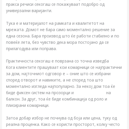
пракса речиси секогаш се покажуваат подобро од
универзални варијанти.
Тука е и материјалот на рамката и квалитетот на
мрежата. Домот не бара само моментално решение за
една сезона. Бара производ што ќе работи стабилно и по
повеќе лета, без чувство дека мора постојано да се
прилагодува или поправa.
Практичноста секогаш е поврзана со точна изведба
Кога клиентите прашуваат кои комарници се најпрактични
за дом, најточниот одговор е – оние што се избрани
според отворот и навиките, а не според тоа што
моментално изгледа најпопуларно. За некој дом тоа ќе
биде фиксен систем на прозорци и
врата со шарки
на
балкон. За друг, тоа ќе биде комбинација од роло и
плисирани комарници.
Затоа добар избор не почнува од боја или цена, туку од
реална проценка. Како се користи просторот, колку често