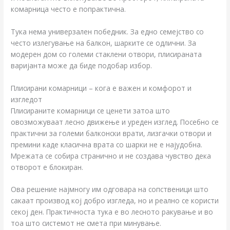
комарница често е попрактична.
Тука нема универзален победник. За едно семејство со
често излегување на балкон, шарките се одлични. За
модерен дом со големи стаклени отвори, плисираната
варијанта може да биде подобар избор.
Плисирани комарници – кога е важен и комфорот и
изгледот
Плисираните комарници се ценети затоа што
овозможуваат лесно движење и уреден изглед. Посебно се
практични за големи балконски врати, лизгачки отвори и
премини каде класична врата со шарки не е најудобна.
Мрежата се собира странично и не создава чувство дека
отворот е блокиран.
Ова решение најмногу им одговара на сопственици што
сакаат производ кој добро изгледа, но и реално се користи
секој ден. Практичноста тука е во лесното ракување и во
тоа што системот не смета при минување.