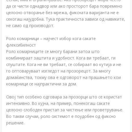
да се чисти однадвор или ако просторот бара повремено
целосно отворање без мрежа, фиксната варијанта не е
секогаш најудобна. Тука практичноста зависи од навиките,
не само од производот.
Роло комарници – најчест избор кога сакате
флексибилност
Роло комарниците се многу барани затоа што
комбинираат заштита и удобност. Кога ви требаат, ги
спуштате. Кога не ви требаат, се собираат во кутија и не
го оптоваруваат изгледот на прозорецот. За многу
домаќинства, токму ова е одговорот на прашањето кои
комарници се најпрактични за дом.
Овој тип особено одговара за прозорци што се користат
интензивно. Во кујна, на пример, понекогаш сакате
целосно слободен пристап за чистење или проветрување.
Во такви случаи, роло системот е поудобен од фиксно
решение.