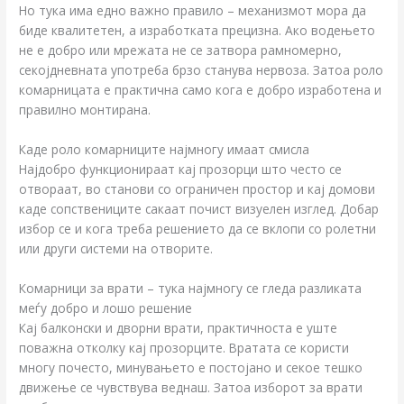
Но тука има едно важно правило – механизмот мора да
биде квалитетен, а изработката прецизна. Ако водењето
не е добро или мрежата не се затвора рамномерно,
секојдневната употреба брзо станува нервоза. Затоа роло
комарницата е практична само кога е добро изработена и
правилно монтирана.
Каде роло комарниците најмногу имаат смисла
Најдобро функционираат кај прозорци што често се
отвораат, во станови со ограничен простор и кај домови
каде сопствениците сакаат почист визуелен изглед. Добар
избор се и кога треба решението да се вклопи со ролетни
или други системи на отворите.
Комарници за врати – тука најмногу се гледа разликата
меѓу добро и лошо решение
Кај балконски и дворни врати, практичноста е уште
поважна отколку кај прозорците. Вратата се користи
многу почесто, минувањето е постојано и секое тешко
движење се чувствува веднаш. Затоа изборот за врати