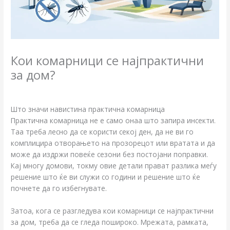
Кои комарници се најпрактични
за дом?
/
Блог
/ By
Што значи навистина практична комарница
Практична комарница не е само онаа што запира инсекти.
Таа треба лесно да се користи секој ден, да не ви го
комплицира отворањето на прозорецот или вратата и да
може да издржи повеќе сезони без постојани поправки.
Кај многу домови, токму овие детали прават разлика меѓу
решение што ќе ви служи со години и решение што ќе
почнете да го избегнувате.
Затоа, кога се разгледува кои комарници се најпрактични
за дом, треба да се гледа пошироко. Мрежата, рамката,