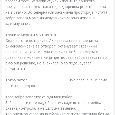
поголем тест. Во такви случаи клиентите понекогаш
очекуваат ист ефект како од надворешна ролетна, а тоа
не е реално. Во северна или засенчена просторија, истата
зебра завеса може да делува како сосема доволно
затемнување.
Точните мерки и монтажата
Ова често се потценува. Ако завесата не е прецизно
димензионирана за отворот, остануваат странични
празнини низ кои влегува светлина. Добрата мерка и
правилната монтажа не ја претвораат зебра завесата во
blackout решение, но значително го подобруваат
резултатот.
Токму затоа
изработката по мерка
има реална, а не само
естетска вредност.
Кога зебра завесите се одличен избор
Зебра завесите се најдобри таму каде што е потребна
дневна контрола, а не целосна темнина.
Во дневна соба
,
тие овозможуваат да ја ублажите силната светлина без да