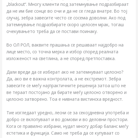
„blackout“. Многу клиенти под затемнување подразбираат
да не им бие сонце во очи и да не се гледа внатре. Во тој
случај, зебра завесите често се сосема доволни. Ако под
затемнување подразбирате скоро целосен мрак, тогаш
очекувањето треба да се постави поинаку.
Во ОЛ РОЛ, ваквите прашања се решаваат најдобро на
лице место, со точна мерка и избор според реалната
изложеност на светлина, а не според претпоставка.
Дали вреди да се изберат ако не затемнуваат целосно?
Да, ако ви е важна контролата, а не екстремот. Зебра
завесите се меѓу најпрактичните решенија затоа што не
ве тераат постојано да бирате меѓу целосно отворено и
целосно затворено. Тоа е нивната вистинска вредност.
Тие изгледаат уредно, лесни се за секојдневна употреба и
добро се вклопуваат и во домови и во деловни простори.
Кога се правилно избрани, нудат многу добар баланс меѓу
естетика и функција. Само не треба да се купуваат со