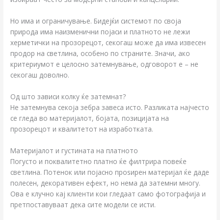
Но има и ограничување. Бидејќи системот по своја
природа има наизменични појаси и платното не лежи
херметички на прозорецот, секогаш може да има извесен
продор на светлина, особено по страните. Значи, ако
критериумот е целосно затемнување, одговорот е – не
секогаш доволно.
Од што зависи колку ќе затемнат?
Не затемнува секоја зебра завеса исто. Разликата најчесто
се гледа во материјалот, бојата, позицијата на
прозорецот и квалитетот на изработката.
Материјалот и густината на платното
Погусто и поквалитетно платно ќе филтрира повеќе
светлина. Потенок или појасно проѕирен материјал ќе даде
полесен, декоративен ефект, но нема да затемни многу.
Ова е клучно кај клиенти кои гледаат само фотографија и
претпоставуваат дека сите модели се исти.