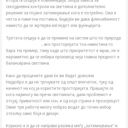
Втората опција е комбинација. Зебра завеса за
секојдневна контрола на светлина и дополнително
решение за појако затемнување кога е потребно. Ова е
честа и паметна поставка, бидејќи ви дава флексибилност
наместо да се жртвува изгледот или функцијата.
Третата опција е да се премине на систем што по природа
затемнува повеќе
, ако просторијата тоа навистина го
бара. На пример, таму каде што приоритетот е мрак, не е
најпаметно да се избира производ чија главна предност е
балансирана светлина.
Како да процените дали ќе ви бидат доволни
Најдобро е да не тргнувате од општ впечаток, туку од
начинот на кој ја користите просторијата. Прашајте се
кога најмногу ви пречи светлината, дали проблемот е
отсјај, приватност или сон, и од која страна е прозорецот.
Овие три работи многу побрзо водат до точен избор
отколку само боја и дизајн.
Корисно е и да се направи разлика меѓу „затемнување“ и