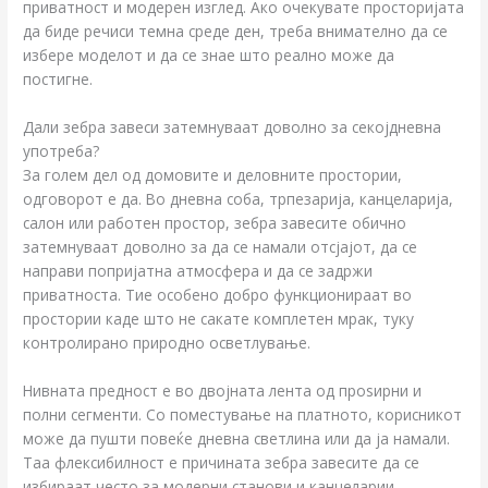
приватност и модерен изглед. Ако очекувате просторијата
да биде речиси темна среде ден, треба внимателно да се
избере моделот и да се знае што реално може да
постигне.
Дали зебра завеси затемнуваат доволно за секојдневна
употреба?
За голем дел од домовите и деловните простории,
одговорот е да. Во дневна соба, трпезарија, канцеларија,
салон или работен простор, зебра завесите обично
затемнуваат доволно за да се намали отсјајот, да се
направи попријатна атмосфера и да се задржи
приватноста. Тие особено добро функционираат во
простории каде што не сакате комплетен мрак, туку
контролирано природно осветлување.
Нивната предност е во двојната лента од проѕирни и
полни сегменти. Со поместување на платното, корисникот
може да пушти повеќе дневна светлина или да ја намали.
Таа флексибилност е причината зебра завесите да се
избираат често за модерни станови и канцеларии.