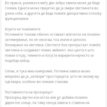
Во пракса, разликата меѓу две зебра завеси може да биде
голема. Едната може пријатно да ја смири светлината во
јужна соба, а другата да биде повеќе декоративна отколку
функционална.
Бојата на ткаенината
Потемните тонови обично оставаат впечаток на посилно
затемнување, но не секогаш тоа значи и целосно
блокирање на светлина. Светлите бои пропуштаат повеќе
светлина и создаваат помек амбиент. Ако целта е што
помал отсјај, темните и погусти варијанти најчесто се
подобар избор.
Сепак, и тука има компромис. Потемна завеса може
визуелно да ја „затвори“ просторијата, што не секому му
одговара, особено во помали станови.
Поставеноста на прозорецот
Прозорец свртен кон исток или југ добива посилно
директно сонце, па таму секоја завеса е ставена на