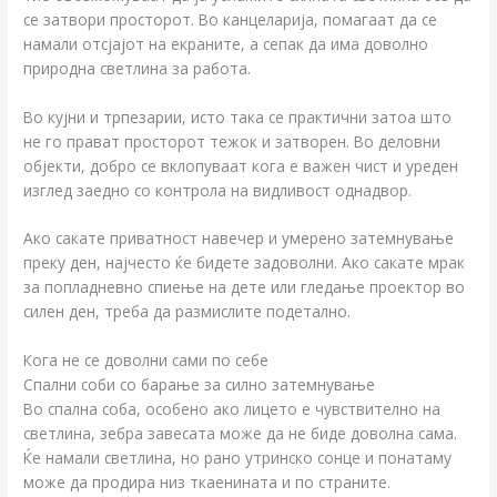
се затвори просторот. Во канцеларија, помагаат да се
намали отсјајот на екраните, а сепак да има доволно
природна светлина за работа.
Во кујни и трпезарии, исто така се практични затоа што
не го прават просторот тежок и затворен. Во деловни
објекти, добро се вклопуваат кога е важен чист и уреден
изглед заедно со контрола на видливост однадвор.
Ако сакате приватност навечер и умерено затемнување
преку ден, најчесто ќе бидете задоволни. Ако сакате мрак
за попладневно спиење на дете или гледање проектор во
силен ден, треба да размислите подетално.
Кога не се доволни сами по себе
Спални соби со барање за силно затемнување
Во спална соба, особено ако лицето е чувствително на
светлина, зебра завесата може да не биде доволна сама.
Ќе намали светлина, но рано утринско сонце и понатаму
може да продира низ ткаенината и по страните.