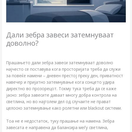
Дали зебра завеси затемнуваат
доволно?
/
Блог
/ By
Прашањето дали зебра завеси затемнуваат доволно
најчесто се поставува кога просторијата треба да служи
за повеќе намени – дневен престој преку ден, приватност
навечер и пријатно затемнување кога сонцето удира
директно во прозорецот. Токму тука треба да се каже
јасно: зебра завесите даваат многу добра контрола на
светлина, но во најголем дел од случаите не прават
целосно затемнување како ролетни или blackout системи.
Тоа не е недостаток, туку прашање на намена. Зебра
завесата е направена да балансира меѓу светлина,